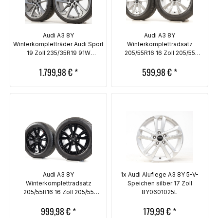
Audi A3 8Y
Audi A3 8Y
Winterkompletträder Audi Sport
Winterkomplettradsatz
19 Zoll 235/35R19 91W
205/55R16 16 Zoll 205/55
8Y0601025R
8Y0071496 AX1
1.799,98
€
*
599,98
€
*
Audi A3 8Y
1x Audi Aluflege A3 8Y 5-V-
Winterkomplettradsatz
Speichen silber 17 Zoll
205/55R16 16 Zoll 205/55
8Y0601025L
8Y0071496A AX1
999,98
€
*
179,99
€
*