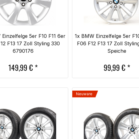
Einzelfelge 5er F10 F11 6er
1x BMW Einzelfelge 5er F1
12 F13 17 Zoll Styling 330
F06 F12 F13 17 Zoll Stylin
6790176
Speiche
149,99
€
*
99,99
€
*
Neuware