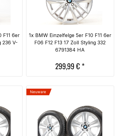
0 F11 6er
1x BMW Einzelfelge 5er F10 F11 6er
g 236 V-
F06 F12 F13 17 Zoll Styling 332
6791384 HA
299,99
€
*
Neuware