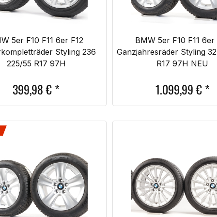
W 5er F10 F11 6er F12
BMW 5er F10 F11 6er
kompletträder Styling 236
Ganzjahresräder Styling 3
225/55 R17 97H
R17 97H NEU
399,98
€
*
1.099,99
€
*