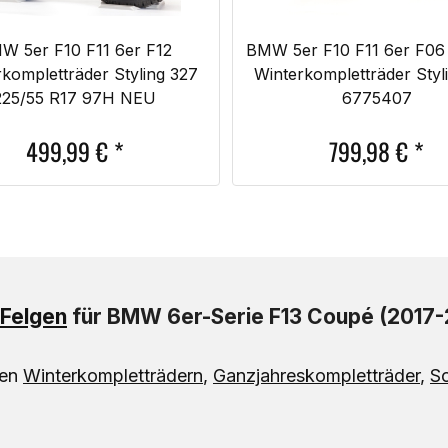
W 5er F10 F11 6er F12
BMW 5er F10 F11 6er F06
kompletträder Styling 327
Winterkompletträder Styl
225/55 R17 97H NEU
6775407
499,99
€
*
799,98
€
*
Felgen
für BMW 6er-Serie F13 Coupé (2017-20
len
Winterkompletträdern
,
Ganzjahreskompletträder
,
S