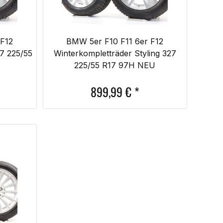
 F12
BMW 5er F10 F11 6er F12
27 225/55
Winterkompletträder Styling 327
225/55 R17 97H NEU
899,99
€
*