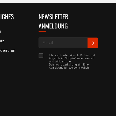
ICHES
NEWSLETTER
ANMELDUNG
m
utz
E-mail
iderrufen
Ich möchte über aktuelle Vorteile und
Angebote im Shop informiert werden
und willige in die
Datenschutzerklärung ein. Eine
Abmeldung ist jederzeit möglich.